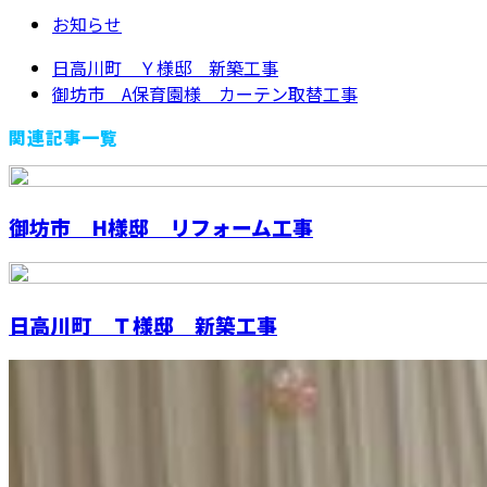
お知らせ
日高川町 Ｙ様邸 新築工事
御坊市 A保育園様 カーテン取替工事
関連記事一覧
御坊市 H様邸 リフォーム工事
日高川町 Ｔ様邸 新築工事